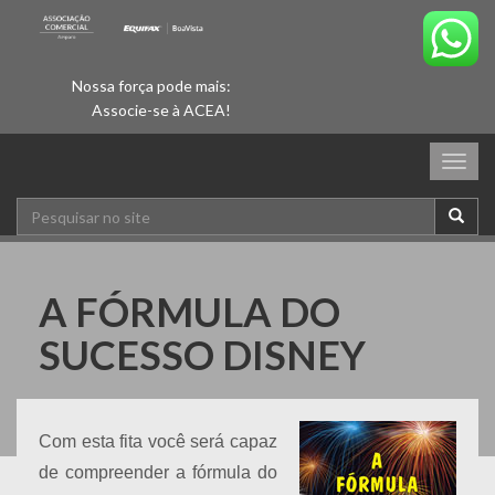
Nossa força pode mais:
Associe-se à ACEA!
Togg
navig
A FÓRMULA DO
SUCESSO DISNEY
Com esta fita você será capaz
de compreender a fórmula do