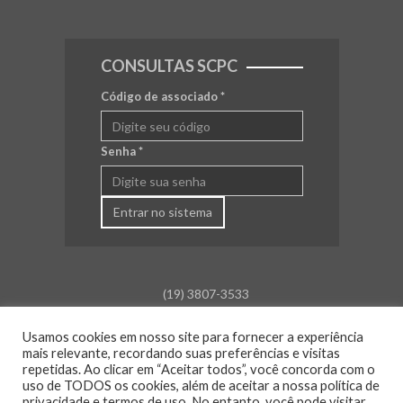
CONSULTAS SCPC
Código de associado
*
Senha
*
Entrar no sistema
(19) 3807-3533
falecom@aceamparo.com.br
Usamos cookies em nosso site para fornecer a experiência
mais relevante, recordando suas preferências e visitas
Rua Barão de Campinas, 675
repetidas. Ao clicar em “Aceitar todos”, você concorda com o
Centro - Amparo - SP
uso de TODOS os cookies, além de aceitar a nossa política de
privacidade e termos de uso. No entanto, você pode visitar
Atendimento: