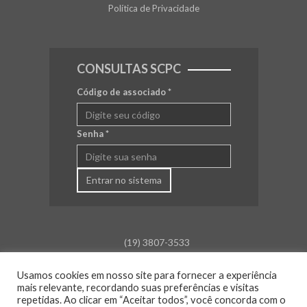
Política de Privacidade
CONSULTAS SCPC
Código de associado
*
Senha
*
Entrar no sistema
(19) 3807-3533
falecom@aceamparo.com.br
Usamos cookies em nosso site para fornecer a experiência
mais relevante, recordando suas preferências e visitas
Rua Barão de Campinas, 675
repetidas. Ao clicar em “Aceitar todos”, você concorda com o
Centro - Amparo - SP