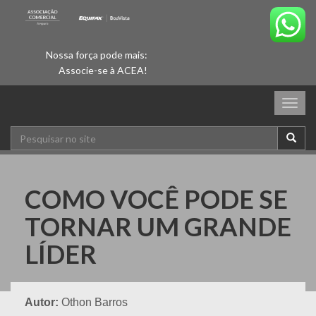
Nossa força pode mais:
Associe-se à ACEA!
Togg
navig
COMO VOCÊ PODE SE
TORNAR UM GRANDE
LÍDER
Autor:
Othon Barros