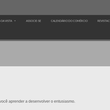
BOA VISTA
ASSOCIE-SE
CALENDÁRIO DO COMÉRCIO
REVISTAC
 você aprender a desenvolver o entusiasmo.