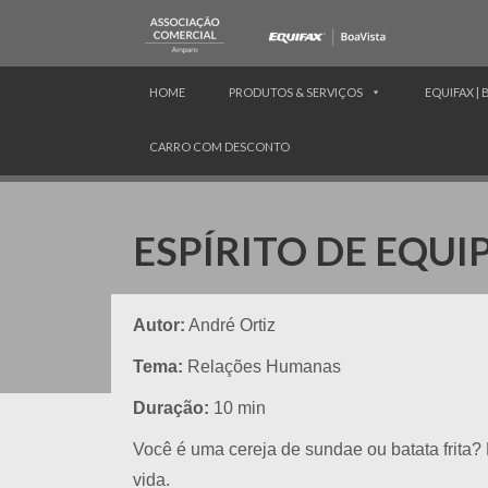
HOME
PRODUTOS & SERVIÇOS
EQUIFAX | 
CARRO COM DESCONTO
ESPÍRITO DE EQUI
Autor:
André Ortiz
Tema:
Relações Humanas
Duração:
10 min
Você é uma cereja de sundae ou batata frita? D
vida.