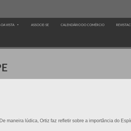
BOA VISTA
ASSOCIE-SE
CALENDÁRIO DO COMÉRCIO
REVISTAC
PE
e maneira lúdica, Ortiz faz refletir sobre a importância do Esp