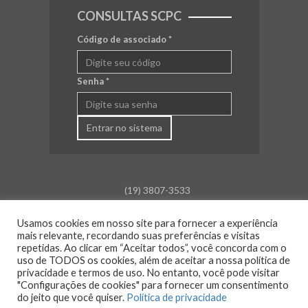
CONSULTAS SCPC
Código de associado
*
Senha
*
Entrar no sistema
(19) 3807-3533
falecom@aceamparo.com.br
Usamos cookies em nosso site para fornecer a experiência
mais relevante, recordando suas preferências e visitas
Rua Barão de Campinas, 675
repetidas. Ao clicar em “Aceitar todos”, você concorda com o
Centro - Amparo - SP
uso de TODOS os cookies, além de aceitar a nossa política de
privacidade e termos de uso. No entanto, você pode visitar
Atendimento:
"Configurações de cookies" para fornecer um consentimento
Segunda a sexta: das 8h30 às 18h00
do jeito que você quiser.
Política de privacidade
Sáb., Dom. e Feriado: Fechado