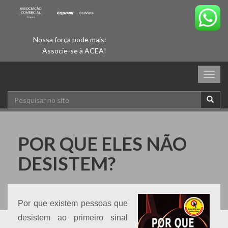
Nossa força pode mais:
Associe-se à ACEA!
Togg
navig
POR QUE ELES NÃO
DESISTEM?
Por que existem pessoas que
desistem ao primeiro sinal