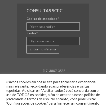
CONSULTAS SCPC
Código de associado
*
Senha
*
Entrar no sistema
(19) 3807-3533
falecom@aceamparo.com.br
Usamos cookies em nosso site para fornecer a experiência
mais relevante, recordando suas preferências e visitas
Rua Barão de Campinas, 675
repetidas. Ao clicar em “Aceitar todos”, você concorda com o
Centro - Amparo - SP
uso de TODOS os cookies, além de aceitar a nossa política de
privacidade e termos de uso. No entanto, você pode visitar
Atendimento:
"Configurações de cookies" para fornecer um consentimento
Segunda a sexta: das 8h30 às 18h00