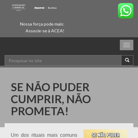
Nossa força pode mais:
Associe-se à ACEA!
Togg
navig
SE NÃO PUDER
CUMPRIR, NÃO
PROMETA!
Um dos rituais mais comuns