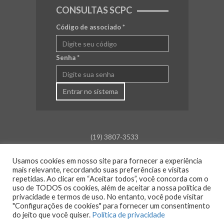
CONSULTAS SCPC
Código de associado
*
Senha
*
Entrar no sistema
(19) 3807-3533
falecom@aceamparo.com.br
Usamos cookies em nosso site para fornecer a experiência
mais relevante, recordando suas preferências e visitas
Rua Barão de Campinas, 675
repetidas. Ao clicar em “Aceitar todos”, você concorda com o
Centro - Amparo - SP
uso de TODOS os cookies, além de aceitar a nossa política de
privacidade e termos de uso. No entanto, você pode visitar
Atendimento:
"Configurações de cookies" para fornecer um consentimento
Segunda a sexta: das 8h30 às 18h00
do jeito que você quiser.
Política de privacidade
Sáb., Dom. e Feriado: Fechado