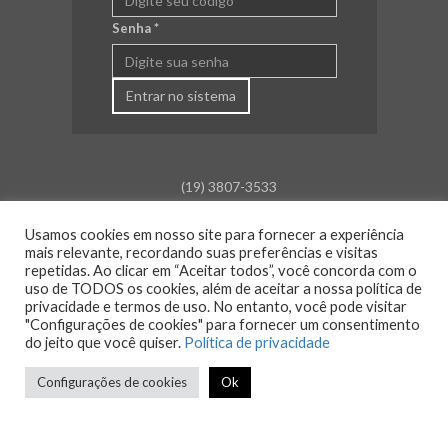
Senha
*
Entrar no sistema
(19) 3807-3533
falecom@aceamparo.com.br
Usamos cookies em nosso site para fornecer a experiência
mais relevante, recordando suas preferências e visitas
Rua Barão de Campinas, 675
repetidas. Ao clicar em “Aceitar todos”, você concorda com o
Centro - Amparo - SP
uso de TODOS os cookies, além de aceitar a nossa política de
privacidade e termos de uso. No entanto, você pode visitar
Atendimento:
"Configurações de cookies" para fornecer um consentimento
Segunda a sexta: das 8h30 às 18h00
do jeito que você quiser.
Política de privacidade
Sáb., Dom. e Feriado: Fechado
Configurações de cookies
Ok
© 2026 ACE Amparo - Todos os direitos reservados