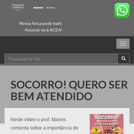
Nossa força pode mais:
Associe-se à ACEA!
Togg
navig
SOCORRO! QUERO SER
BEM ATENDIDO
Neste vídeo o prof. Marins
comenta sobre a importância do