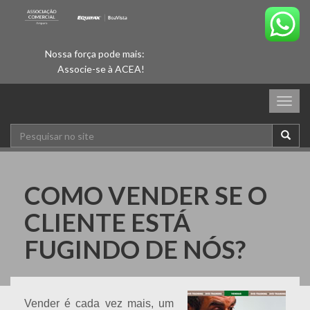
Nossa força pode mais:
Associe-se à ACEA!
Togg
navig
COMO VENDER SE O
CLIENTE ESTÁ
FUGINDO DE NÓS?
Vender é cada vez mais, um