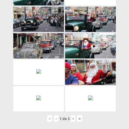
«
‹
›
»
1
de
3