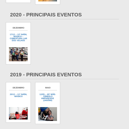
2020 - PRINCIPAIS EVENTOS
DEZEMBRO
17/12 – 12º NATAL
MÁGICO –
COBERTURA LAR
DOS VELHOS
2019 - PRINCIPAIS EVENTOS
DEZEMBRO
MAIO
20/12 – 11º NATAL
12/05 – 45º MÃE-
MÁGICO
SÍMBOLO
AMPARENSE
(JANTAR)