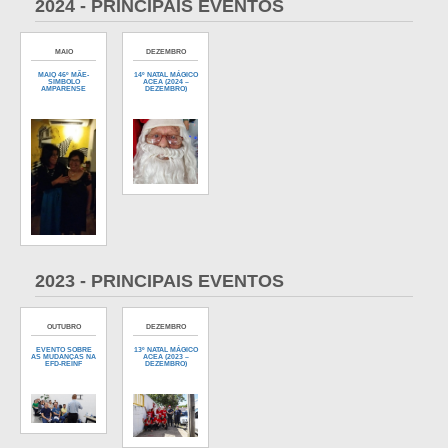
2024 - PRINCIPAIS EVENTOS
MAIO
DEZEMBRO
MAIO 46º MÃE-
14º NATAL MÁGICO
SÍMBOLO
ACEA (2024 –
AMPARENSE
DEZEMBRO)
2023 - PRINCIPAIS EVENTOS
OUTUBRO
DEZEMBRO
EVENTO SOBRE
13º NATAL MÁGICO
AS MUDANÇAS NA
ACEA (2023 –
EFD-REINF
DEZEMBRO)