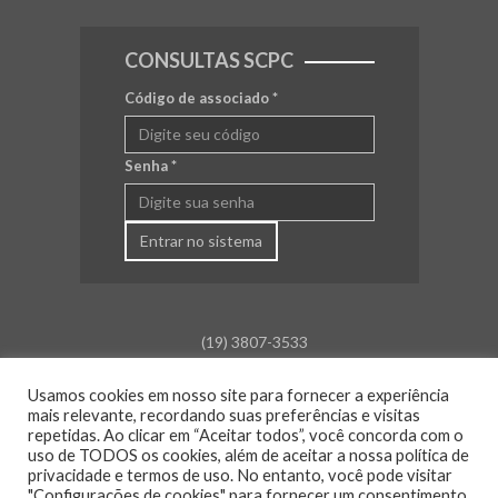
CONSULTAS SCPC
Código de associado
*
Senha
*
Entrar no sistema
(19) 3807-3533
falecom@aceamparo.com.br
Usamos cookies em nosso site para fornecer a experiência
mais relevante, recordando suas preferências e visitas
Rua Barão de Campinas, 675
repetidas. Ao clicar em “Aceitar todos”, você concorda com o
Centro - Amparo - SP
uso de TODOS os cookies, além de aceitar a nossa política de
Atendimento:
privacidade e termos de uso. No entanto, você pode visitar
Segunda a sexta: das 8h30 às 18h00
"Configurações de cookies" para fornecer um consentimento