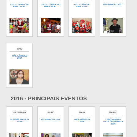
22/12 – TENDA DO
14/12 – TENDA DO
07/12 – FIM DE
PAI-SÍMBOLO 2017
PAPAI NOEL
PAPAI NOEL
ANO ACEA
MAIO
MÃE-SÍMBOLO
2017
2016 - PRINCIPAIS EVENTOS
DEZEMBRO
JULHO
MAIO
MARÇO
8º NATAL MÁGICO
PAI-SÍMBOLO 2016
MÃE-SÍMBOLO
LANÇAMENTO
ACEA
2016
LISTA TELEFÔNICA
2016