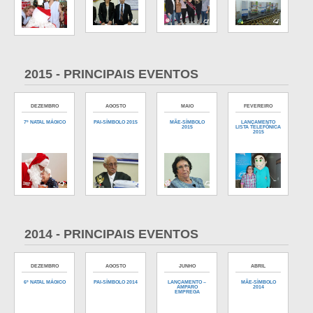
2015 - PRINCIPAIS EVENTOS
DEZEMBRO
AGOSTO
MAIO
FEVEREIRO
7º NATAL MÁGICO
PAI-SÍMBOLO 2015
MÃE-SÍMBOLO
LANÇAMENTO
2015
LISTA TELEFÔNICA
2015
2014 - PRINCIPAIS EVENTOS
DEZEMBRO
AGOSTO
JUNHO
ABRIL
6º NATAL MÁGICO
PAI-SÍMBOLO 2014
LANÇAMENTO –
MÃE-SÌMBOLO
AMPARO
2014
EMPREGA