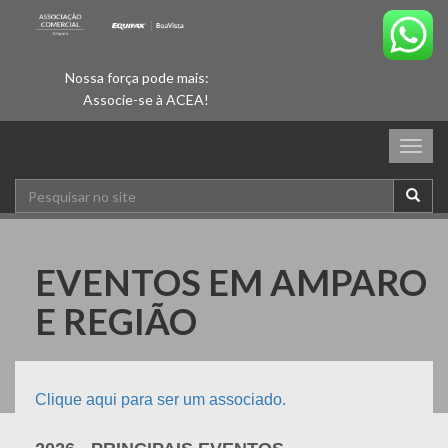
Nossa força pode mais:
Associe-se à ACEA!
Togg
navig
EVENTOS EM AMPARO
E REGIÃO
Clique aqui para ser um associado.