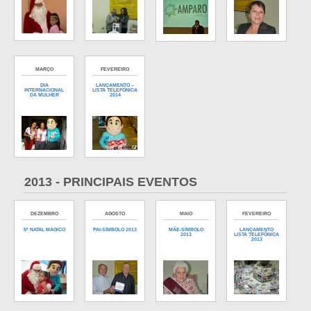
MARÇO
FEVEREIRO
DIA
LANÇAMENTO –
INTERNACIONAL
LISTA TELEFÔNICA
DA MULHER
2014
2013 - PRINCIPAIS EVENTOS
DEZEMBRO
AGOSTO
MAIO
FEVEREIRO
5º NATAL MÁGICO
PAI-SÍMBOLO 2013
MÃE-SÍMBOLO
LANÇAMENTO
2013
LISTA TELEFÔNICA
2013