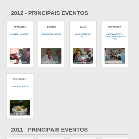
2012 - PRINCIPAIS EVENTOS
DEZEMBRO
AGOSTO
MAIO
FEVEREIRO
4º NATAL MÁGICO
PAI-SÍMBOLO 2012
MÃE-SÍMBOLO
LANÇAMENTO –
2012
LISTA TELEFÔNICA
2012
FEVEREIRO
ACEA 61 ANOS
2011 - PRINCIPAIS EVENTOS