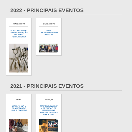
2022 - PRINCIPAIS EVENTOS
NOVEMBRO
SETEMBRO
ACEA REALIZOU
20/09 –
APRESENTAÇÃO
TREINAMENTO DE
DE NOVA
VENDAS
FERRAMENTA
2021 - PRINCIPAIS EVENTOS
ABRIL
MARÇO
WORKSHOP –
MEETING ONLINE
PLANEJANDO
– REDUÇÃO DE
LIVES DO ZERO
BENEFÍCIOS
FISCAIS DO ICMS
PARA 2021