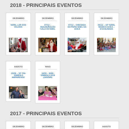
2018 - PRINCIPAIS EVENTOS
DEZEMBRO
DEZEMBRO
DEZEMBRO
DEZEMBRO
NATAL LAR DOS
07/12 –
07/12 – CHEGADA
05/12 – 10º NATAL
VELHOS
INAUGURAÇÃO
DO PAPAI NOEL DA
MÁGICO ACEA –
SALA DO NOEL
ACEA
ESCOLINHAS
AGOSTO
MAIO
29/08 – 30º PAI-
18/05 – MÃE-
SÍMBOLO
SÍMBOLO 2018
AMPARENSE
(JANTAR)
2017 - PRINCIPAIS EVENTOS
DEZEMBRO
DEZEMBRO
DEZEMBRO
AGOSTO