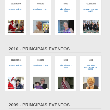
DEZEMBRO
AGOSTO
MAIO
FEVEREIRO
3º NATAL MÁGICO
PAI-SÍMBOLO 2011
MÃE-SÌMBOLO
FESTA – ACEA 60
2011
ANOS
2010 - PRINCIPAIS EVENTOS
DEZEMBRO
AGOSTO
MAIO
MAIO
2º NATAL MÁGICO
PAI SÍMBOLO 2010
MÃE-SÍMBOLO
ACEA NO
2010
PROGRAMA DA
HEBE
2009 - PRINCIPAIS EVENTOS