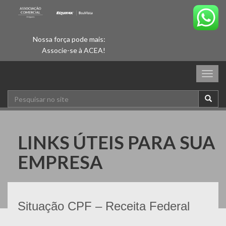
Nossa força pode mais:
Associe-se à ACEA!
Togg
navig
LINKS ÚTEIS PARA SUA
EMPRESA
Situação CPF – Receita Federal