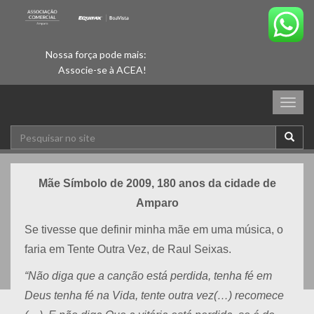
Nossa força pode mais:
Associe-se à ACEA!
Togg
navig
Mãe Símbolo de 2009, 180 anos da cidade de
Amparo
Se tivesse que definir minha mãe em uma música, o
faria em Tente Outra Vez, de Raul Seixas.
“Não diga que a canção está perdida, tenha fé em
Deus tenha fé na Vida, tente outra vez(…) recomece