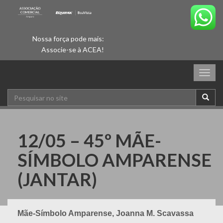
Nossa força pode mais:
Associe-se à ACEA!
Togg
navig
12/05 – 45º MÃE-
SÍMBOLO AMPARENSE
(JANTAR)
Mãe-Símbolo Amparense, Joanna M. Scavassa