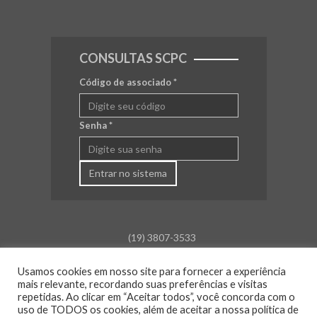
CONSULTAS SCPC
Código de associado
*
Senha
*
Entrar no sistema
(19) 3807-3533
falecom@aceamparo.com.br
Usamos cookies em nosso site para fornecer a experiência
mais relevante, recordando suas preferências e visitas
Rua Barão de Campinas, 675
repetidas. Ao clicar em “Aceitar todos”, você concorda com o
Centro - Amparo - SP
uso de TODOS os cookies, além de aceitar a nossa política de