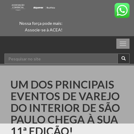
Nossa força pode mais:
Associe-se à ACEA!
Togg
navig
UM DOS PRINCIPAIS
EVENTOS DE VAREJO
DO INTERIOR DE SÃO
PAULO CHEGA À SUA
11ª EDIÇÃO!