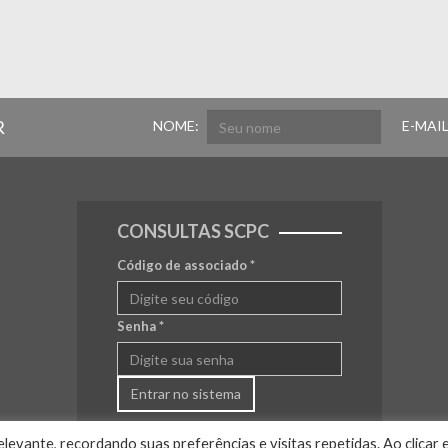
R
NOME:
E-MAIL
CONSULTAS SCPC
Código de associado
*
Senha
*
Entrar no sistema
levante, recordando suas preferências e visitas repetidas. Ao clicar 