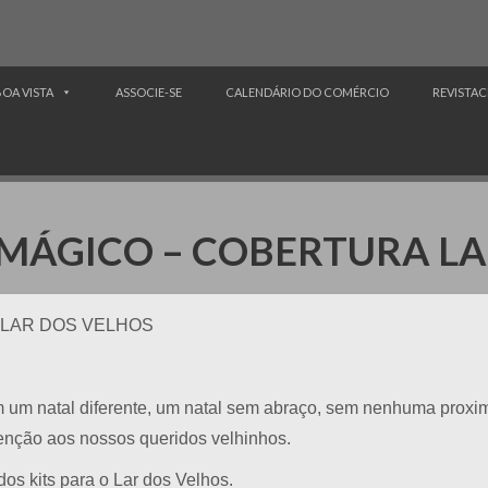
BOA VISTA
ASSOCIE-SE
CALENDÁRIO DO COMÉRCIO
REVISTAC
L MÁGICO – COBERTURA L
A LAR DOS VELHOS
m um natal diferente, um natal sem abraço, sem nenhuma proxi
tenção aos nossos queridos velhinhos.
os kits para o Lar dos Velhos.