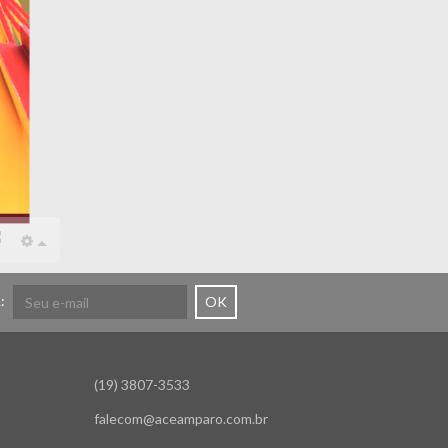
:
OK
(19) 3807-3533
falecom@aceamparo.com.br