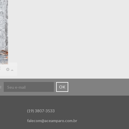
:
OK
(19) 3807-3533
falecom@aceamparo.com.br