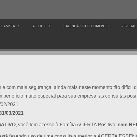
BOA VISTA
ASSOCIE-SE
CALENDÁRIO DO COMÉRCIO
REVISTAC
 e com mais segurança, ainda mais neste momento tão difícil
benefício muito especial para sua empresa: as consultas positi
/02/2021.
31/03/2021
ATIVO
, você tem acesso à Família ACERTA Positivo,
sem NE
stá fazendo uso de uma consulta superior, a ACERTA ESSEN