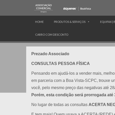
HOME
PRODUTOS & SERVIÇOS
EQUIFAX | 
CARRO COM DESCONTO
Prezado Associado
CONSULTAS PESSOA FÍSICA
Pensando em ajudá-los a vender mais, melhor
em parceria com a Boa Vista-SCPC, trouxe um 
você, pelo mesmo preço das negativas até 28
Porém, esta condição será prorrogada até 
No lugar de todas as consultas
ACERTA NEG
E tem mais! Quem usava a ACERTA (REDE) e