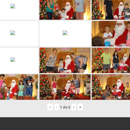
«
‹
›
»
1
de
6