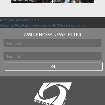
Navegação de Post
Post anterior:
Anterior
Fevereiro 2019
Próximo post:
Seguinte
ACEA promoveu curso de Marketing Digital
ASSINE NOSSA NEWSLETTER
OK