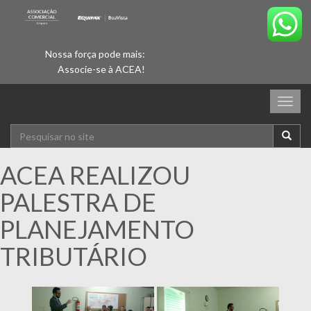
Nossa força pode mais:
Associe-se à ACEA!
Togg
navig
ACEA REALIZOU
PALESTRA DE
PLANEJAMENTO
TRIBUTÁRIO