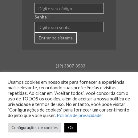
Senha
*
Entrar no sistema
(19) 3807-3533
falecom@aceamparo.com.br
Usamos cookies em nosso site para fornecer a experiência
Rua Barão de Campinas, 675
mais relevante, recordando suas preferências e visitas
Centro - Amparo - SP
repetidas. Ao clicar em “Aceitar todos”, você concorda com o
uso de TODOS os cookies, além de aceitar a nossa política de
Atendimento:
privacidade e termos de uso. No entanto, você pode visitar
Segunda a sexta: das 8h30 às 18h00
"Configurações de cookies" para fornecer um consentimento
Sáb., Dom. e Feriado: Fechado
do jeito que você quiser.
Política de privacidade
Configurações de cookies
Ok
© 2026 ACE Amparo - Todos os direitos reservados