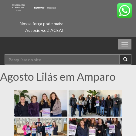
Nossa força pode mais:
Associe-se à ACEA!
Togg
navig
Agosto Lilás em Amparo