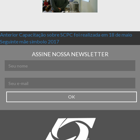
Navegação de Post
Post anterior:
Anterior
Capacitação sobre SCPC foi realizada em 18 de maio
Próximo post:
Seguinte
mãe simbolo 2017
ASSINE NOSSA NEWSLETTER
OK