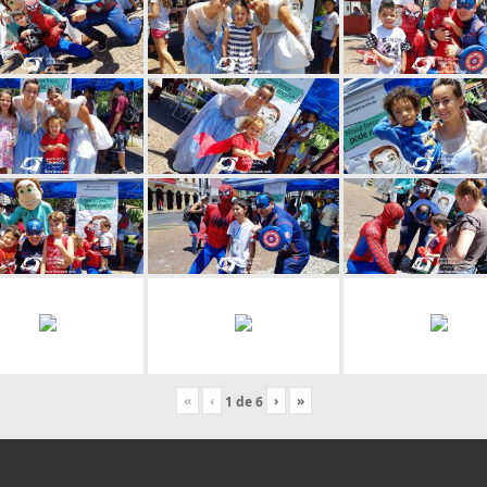
«
‹
›
»
1
de
6