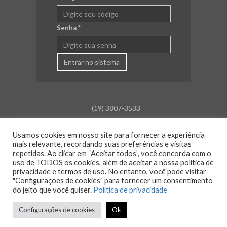
Senha
*
Entrar no sistema
(19) 3807-3533
falecom@aceamparo.com.br
Usamos cookies em nosso site para fornecer a experiência
Rua Barão de Campinas, 675
mais relevante, recordando suas preferências e visitas
Centro - Amparo - SP
repetidas. Ao clicar em “Aceitar todos”, você concorda com o
uso de TODOS os cookies, além de aceitar a nossa política de
Atendimento:
privacidade e termos de uso. No entanto, você pode visitar
Segunda a sexta: das 8h30 às 18h00
"Configurações de cookies" para fornecer um consentimento
Sáb., Dom. e Feriado: Fechado
do jeito que você quiser.
Política de privacidade
Configurações de cookies
Ok
© 2026 ACE Amparo - Todos os direitos reservados