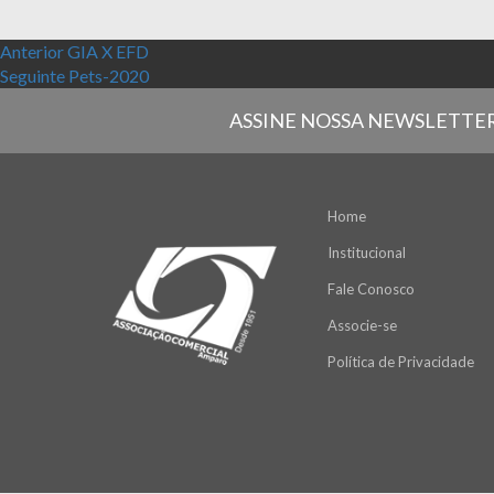
Navegação de Post
Post anterior:
Anterior
GIA X EFD
Próximo post:
Seguinte
Pets-2020
ASSINE NOSSA NEWSLETTE
Home
Institucional
Fale Conosco
Associe-se
Política de Privacidade