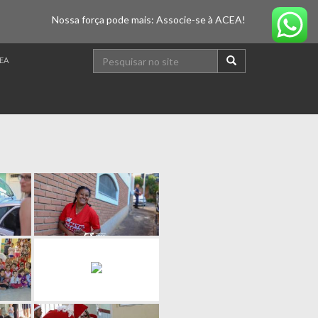
Nossa força pode mais: Associe-se à ACEA!
EA