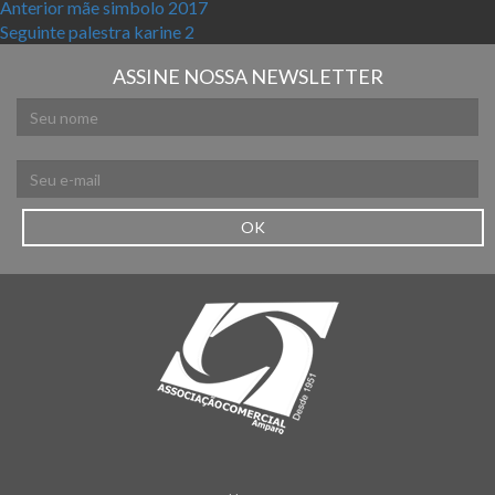
Navegação de Post
Post anterior:
Anterior
mãe simbolo 2017
Próximo post:
Seguinte
palestra karine 2
ASSINE NOSSA NEWSLETTER
OK