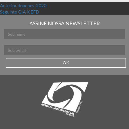
Navegação de Post
Post anterior:
Anterior
doacoes-2020
Próximo post:
Seguinte
GIA X EFD
ASSINE NOSSA NEWSLETTER
OK