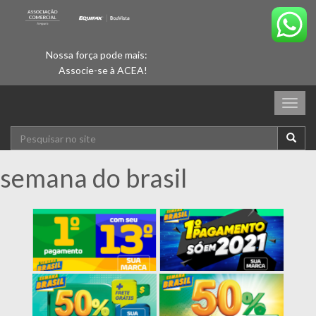
Nossa força pode mais:
Associe-se à ACEA!
Togg
navig
semana do brasil