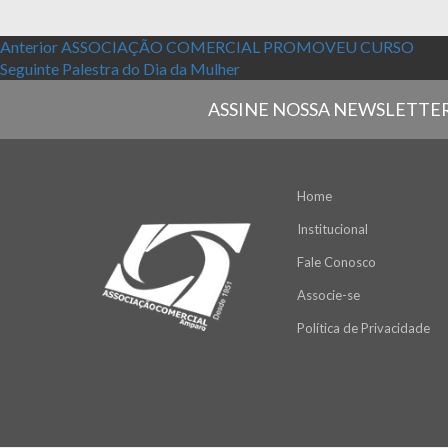
Navegação de Post
Post anterior:
Anterior
ASSOCIAÇÃO COMERCIAL PROMOVEU CURSO
Próximo post:
Seguinte
Palestra do Dia da Mulher
ASSINE NOSSA NEWSLETTE
Home
Institucional
Fale Conosco
Associe-se
Política de Privacidade