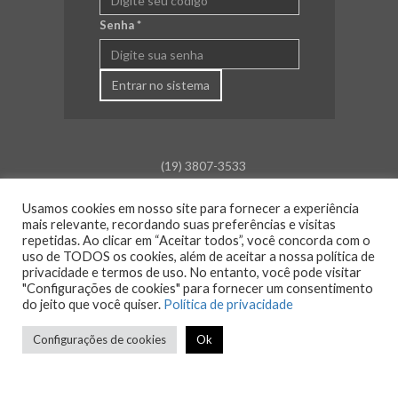
Senha
*
Entrar no sistema
(19) 3807-3533
falecom@aceamparo.com.br
Usamos cookies em nosso site para fornecer a experiência
mais relevante, recordando suas preferências e visitas
Rua Barão de Campinas, 675
repetidas. Ao clicar em “Aceitar todos”, você concorda com o
Centro - Amparo - SP
uso de TODOS os cookies, além de aceitar a nossa política de
privacidade e termos de uso. No entanto, você pode visitar
Atendimento:
"Configurações de cookies" para fornecer um consentimento
Segunda a sexta: das 8h30 às 18h00
do jeito que você quiser.
Política de privacidade
Sáb., Dom. e Feriado: Fechado
Configurações de cookies
Ok
© 2026 ACE Amparo - Todos os direitos reservados