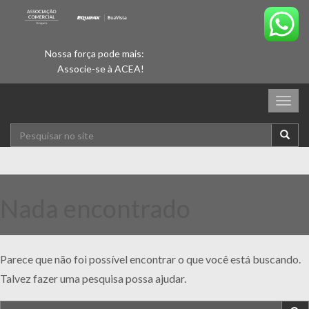
Nossa força pode mais:
Associe-se à ACEA!
Togg
navig
Nada encontrado
Parece que não foi possível encontrar o que você está buscando.
Talvez fazer uma pesquisa possa ajudar.