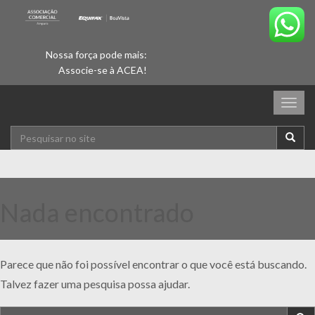
Nossa força pode mais:
Associe-se à ACEA!
Togg
navig
Nada encontrado
Parece que não foi possível encontrar o que você está buscando.
Talvez fazer uma pesquisa possa ajudar.