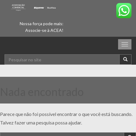
Nossa força pode mais:
Associe-se à ACEA!
Togg
navig
Nada encontrado
Parece que não foi possível encontrar o que você está buscando.
Talvez fazer uma pesquisa possa ajudar.