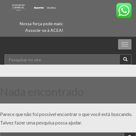
Nossa força pode mais:
Associe-se à ACEA!
Togg
navig
Nada encontrado
Parece que não foi possível encontrar o que você está buscando.
Talvez fazer uma pesquisa possa ajudar.