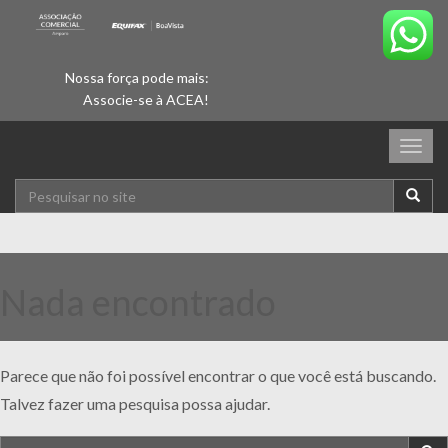
Nossa força pode mais:
Associe-se à ACEA!
Togg
navig
Nada encontrado
Parece que não foi possível encontrar o que você está buscando.
Talvez fazer uma pesquisa possa ajudar.