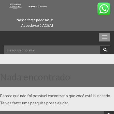
Nossa força pode mais:
Associe-se à ACEA!
Togg
navig
Nada encontrado
Parece que não foi possível encontrar o que você está buscando.
Talvez fazer uma pesquisa possa ajudar.