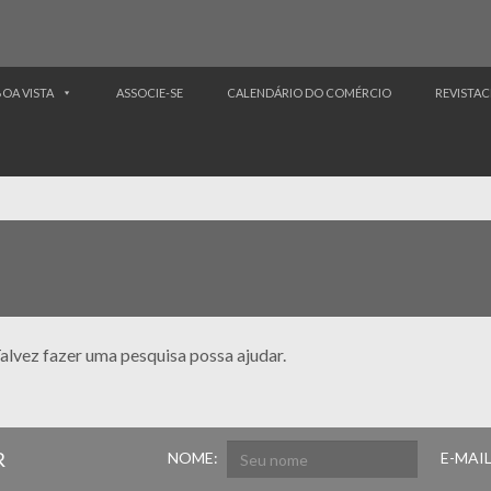
BOA VISTA
ASSOCIE-SE
CALENDÁRIO DO COMÉRCIO
REVISTAC
alvez fazer uma pesquisa possa ajudar.
R
NOME:
E-MAIL