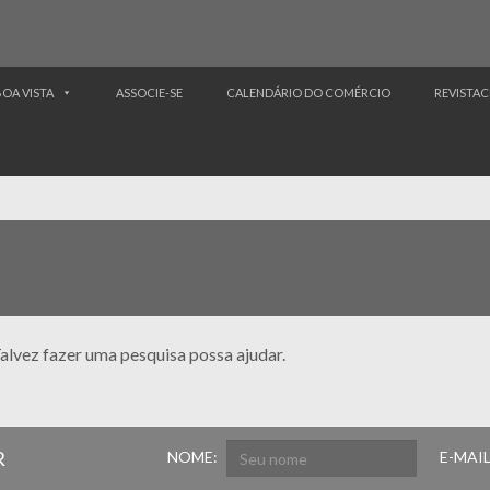
BOA VISTA
ASSOCIE-SE
CALENDÁRIO DO COMÉRCIO
REVISTAC
alvez fazer uma pesquisa possa ajudar.
R
NOME:
E-MAIL