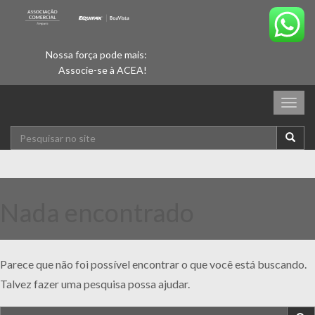
Nossa força pode mais:
Associe-se à ACEA!
Togg
navig
Nada encontrado
Parece que não foi possível encontrar o que você está buscando.
Talvez fazer uma pesquisa possa ajudar.