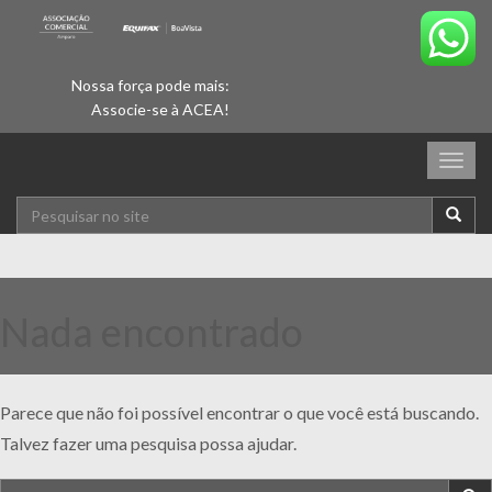
Nossa força pode mais:
Associe-se à ACEA!
Togg
navig
Nada encontrado
Parece que não foi possível encontrar o que você está buscando.
Talvez fazer uma pesquisa possa ajudar.