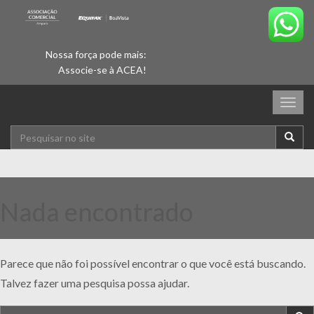
Nossa força pode mais:
Associe-se à ACEA!
Togg
navig
Nada encontrado
Parece que não foi possível encontrar o que você está buscando.
Talvez fazer uma pesquisa possa ajudar.