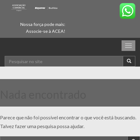
Nossa força pode mais:
Associe-se à ACEA!
Togg
navig
Nada encontrado
Parece que não foi possível encontrar o que você está buscando.
Talvez fazer uma pesquisa possa ajudar.