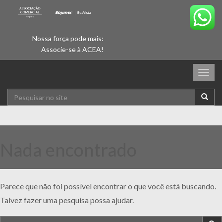
Nossa força pode mais:
Associe-se à ACEA!
Togg
navig
Nada encontrado
Parece que não foi possível encontrar o que você está buscando.
Talvez fazer uma pesquisa possa ajudar.