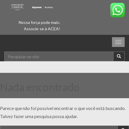
Nossa força pode mais:
Associe-se à ACEA!
Togg
navig
Nada encontrado
Parece que não foi possível encontrar o que você está buscando.
Talvez fazer uma pesquisa possa ajudar.