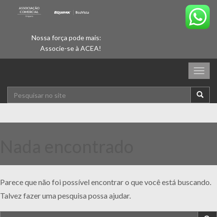
Nossa força pode mais:
Associe-se à ACEA!
Togg
navig
Nada encontrado
Parece que não foi possível encontrar o que você está buscando.
Talvez fazer uma pesquisa possa ajudar.