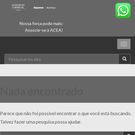
Nossa força pode mais:
Associe-se à ACEA!
Togg
navig
Nada encontrado
Parece que não foi possível encontrar o que você está buscando.
Talvez fazer uma pesquisa possa ajudar.