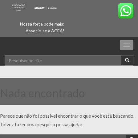
Nossa força pode mais:
Associe-se à ACEA!
Togg
navig
Nada encontrado
Parece que não foi possível encontrar o que você está buscando.
Talvez fazer uma pesquisa possa ajudar.