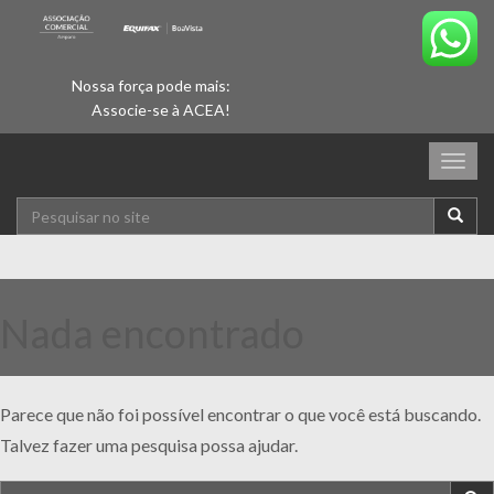
Nossa força pode mais:
Associe-se à ACEA!
Togg
navig
Nada encontrado
Parece que não foi possível encontrar o que você está buscando.
Talvez fazer uma pesquisa possa ajudar.